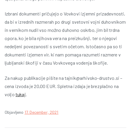
Izbrani dokumenti pričujejo o Vovkovi izjemni prizadevnosti,
da bi v izrednih razmerah po drugi svetovni vojni duhovnikom
in vernikom nudil vso možno duhovno oskrbo, jim bil trdna
opora, ko je bila njihova vera na preizkušnji, ter o njegovi
nedeljeni povezanosti s svetim očetom. Istočasno pa so ti
dokumenti izjemen vir, ki nam pomaga razumeti razmere v
ljubljanski škofiji v času Vovkovega vodenja škofije.
i
Za nakup publikacije pišite na tajnik@arhivsko-drustvo.si –
cena izvoda je 20,00 EUR. Spletna izdaja je brezplačno na
voljo
tukaj
.
Objavljeno
17. December, 2021