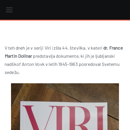
Skip
to
content
r
V teh dneh je v seriji Viri izšla 44. številka, v kateri
dr. France
Martin Dolinar
predstavlja dokumente, ki jih je ljubljanski
i
nadškof Anton Vovk v letih 1945-1963 posredoval Svetemu
sedežu.