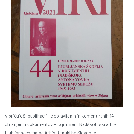
r
t
V pričujoči publikaciji je objavljenih in komentiranih 14
ohranjenih dokumentov – 13 jih hrani Nadškofijski arhiv
l
Ljubljana, enega pa Arhiv Republike Slovenije.