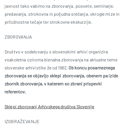
javnost tako vabimo na zborovanja, posvete, seminarje,
predavanja, strokovna in poljudna srečanja, okrogle mize in
r
priložnostne tečaje ter strokovne ekskurzije.
ZBOROVANJA
Društvo v sodelovanju s slovenskimi arhivi organizira
vsakoletna oziroma bienalna zborovanja na aktualne teme
t
slovenske arhivistike že od 1962.
Ob koncu posameznega
zborovanja se objavijo sklepi zborovanja, obenem pa izide
zbornik zborovanja, v katerem so zbrani prispevki
referentov.
Sklepi zborovanj Arhivskega društva Slovenije
IZOBRAŽEVANJE
l