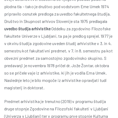
plodna tla – tako je društvo pod vodstvom Eme Umek 1974
pripravilo osnutek predloga za uvedbo fakultetnega študija.
Društvo in Skupnost arhivov Slovenije sta 1975 predlagala
uvedbo študija arhivistike
Oddelku za zgodovino Filozofske
fakultete Univerze v Ljubljani, ta pa je predlog sprejel. 1977 je
v okviru študija zgodovine uveden študij arhivistike v 3. in 4.
semestru kot fakultativni predmet, v 7. in 8. semestru pa kot
obvezni predmet za samostojno zgodovinsko skupino. S
predavanji je novembra 1978 pričel dr. Jože Žontar, oktobra
so se pričele vaje iz arhivistike, ki jih je vodila Ema Umek.
Naslednje leto je bilo mogoče iz arhivistike opravljati tudi
magisterij in doktorat.
Predmet arhivistika je trenutno (2019) v programu študija
druge stopnje Zgodovine na Filozofski fakulteti v Ljubljani
(Univerza v Ljubljani) ter v programu prve stopnje Kulturna