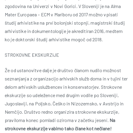
zgodovina na Univerzi v Novi Gorici. V Sloveniji je na Alma
Mater Europaea – ECM v Mariboru od 2017 možno vpisati
študij arhivistike na prvi bolonjski stopnji, magistrski študij
arhivistike in dokumentologije je akreditiran 2016, medtem
ko je doktorski študij arhivistike mogoč od 2018.
STROKOVNE EKSKURZIJE
Že od ustanovitve dalje je društvo članom nudilo možnost
seznanjanja z organizacijo arhivskih služb doma in v tujini ter
delom arhivskih uslužbencev in konservatorjev. Strokovne
ekskurzije so udeležence med drugim vodile po Sloveniji,
Jugoslaviji, na Poljsko, Češko in Nizozemsko, v Avstrijo in
Nemčijo. Društvo redno organizira strokovne ekskurzije,
praviloma konec pomladi oziroma v začetku jeseni.
Na
strokovne ekskurzije vabimo tako člane kot nečlane!