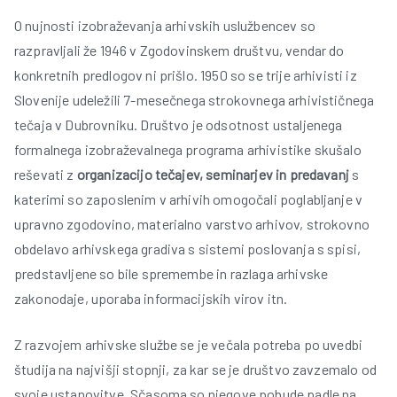
O nujnosti izobraževanja arhivskih uslužbencev so
razpravljali že 1946 v Zgodovinskem društvu, vendar do
konkretnih predlogov ni prišlo. 1950 so se trije arhivisti iz
Slovenije udeležili 7-mesečnega strokovnega arhivističnega
tečaja v Dubrovniku. Društvo je odsotnost ustaljenega
formalnega izobraževalnega programa arhivistike skušalo
reševati z
organizacijo tečajev, seminarjev in predavanj
s
katerimi so zaposlenim v arhivih omogočali poglabljanje v
i
upravno zgodovino, materialno varstvo arhivov, strokovno
obdelavo arhivskega gradiva s sistemi poslovanja s spisi,
predstavljene so bile spremembe in razlaga arhivske
zakonodaje, uporaba informacijskih virov itn.
Z razvojem arhivske službe se je večala potreba po uvedbi
študija na najvišji stopnji, za kar se je društvo zavzemalo od
svoje ustanovitve. Sčasoma so njegove pobude padle na