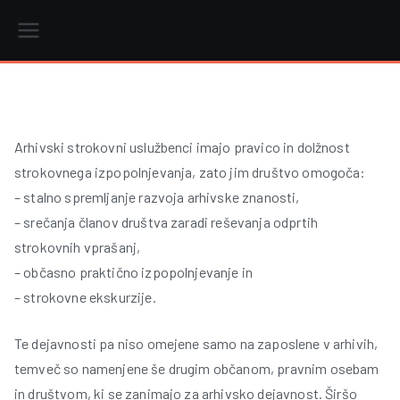
Skip
to
content
r
Arhivski strokovni uslužbenci imajo pravico in dolžnost
strokovnega izpopolnjevanja, zato jim društvo omogoča:
i
– stalno spremljanje razvoja arhivske znanosti,
– srečanja članov društva zaradi reševanja odprtih
strokovnih vprašanj,
– občasno praktično izpopolnjevanje in
– strokovne ekskurzije.
Te dejavnosti pa niso omejene samo na zaposlene v arhivih,
temveč so namenjene še drugim občanom, pravnim osebam
in društvom, ki se zanimajo za arhivsko dejavnost. Širšo