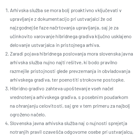
Arhivska služba se mora bolj proaktivno vključevati v
upravljanje z dokumentacijo pri ustvarjalci že od
najzgodnejše faze načrtovanja upravljanja, saj je za
učinkovito varovanje hibridnega gradiva ključno usklajeno
delovanje ustvarjalca in pristojnega arhiva.
Zaradi pojava hibridnega poslovanja mora slovenska javna
arhivska služba nujno najti rešitve, ki bodo pravilno
razmejile pristojnosti glede prevzemanja in obvladovanja
i
arhivskega gradiva, ter poenotiti strokovne postopke.
Hibridno gradivo zahteva upoštevanje vseh načel
vrednotenja arhivskega gradiva, s posebnim poudarkom
na ohranjanju celovitosti, saj gre v tem primeru za najbolj
ogroženo načelo.
Slovenska javna arhivska služba naj o nujnosti sprejetja
notranjih pravil ozavešča odgovorne osebe pri ustvarjalcu,