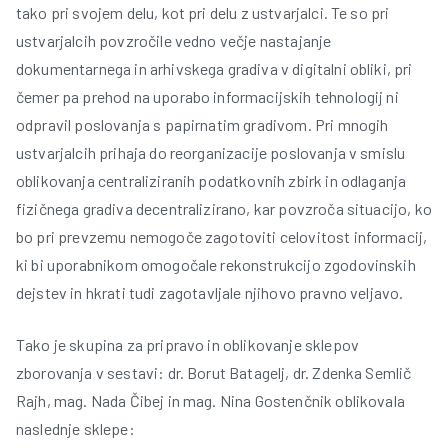
tako pri svojem delu, kot pri delu z ustvarjalci. Te so pri
ustvarjalcih povzročile vedno večje nastajanje
r
dokumentarnega in arhivskega gradiva v digitalni obliki, pri
čemer pa prehod na uporabo informacijskih tehnologij ni
odpravil poslovanja s papirnatim gradivom. Pri mnogih
ustvarjalcih prihaja do reorganizacije poslovanja v smislu
oblikovanja centraliziranih podatkovnih zbirk in odlaganja
fizičnega gradiva decentralizirano, kar povzroča situacijo, ko
t
bo pri prevzemu nemogoče zagotoviti celovitost informacij,
ki bi uporabnikom omogočale rekonstrukcijo zgodovinskih
dejstev in hkrati tudi zagotavljale njihovo pravno veljavo.
Tako je skupina za pripravo in oblikovanje sklepov
zborovanja v sestavi: dr. Borut Batagelj, dr. Zdenka Semlič
Rajh, mag. Nada Čibej in mag. Nina Gostenčnik oblikovala
naslednje sklepe:
l