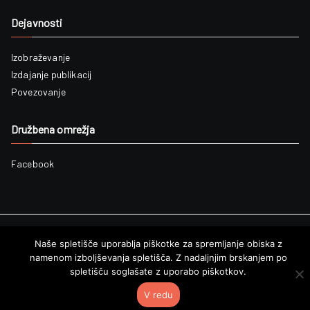
Dejavnosti
Izobraževanje
Izdajanje publikacij
Povezovanje
Družbena omrežja
Facebook
Avtorske pravice ©2019
Arhivsko društvo Slovenije
. Vse pravice
Naše spletišče uporablja piškotke za spremljanje obiska z
pridržane.
namenom izboljševanja spletišča. Z nadaljnjim brskanjem po
spletišču soglašate z uporabo piškotkov.
V redu