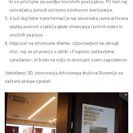
ki so pristojne za uvedbo tovrstnih postopkov. Pri tem naj
ustvarjalcu ponudi ustrezno strokovno svetovanje.
V luči digitalne transformacije naj slovenska javna arhivska
služba poenoti stališča glede ohranjanja izvirnih video in
zvočnih zapisov.
Odgovori na strokovne dileme, izpostavljeni na okrogli
mizi, naj se pripravijo v obliki »Pogosto zastavljena
vprašanja«, ki bodo na voljo in dostopni vsem zaposlenim.
Udeleženci 30. zborovanja Arhivskega društva Slovenije so
naštete sklepe sprejeli.