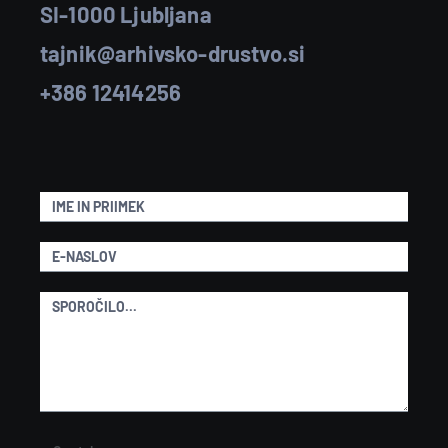
SI-1000 Ljubljana
tajnik@arhivsko-drustvo.si
+386 12414256