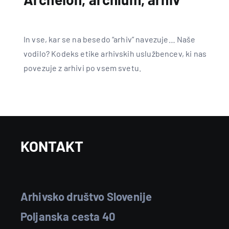
In vse, kar se na besedo “arhiv” navezuje… Naše
vodilo? Kodeks etike arhivskih uslužbencev, ki nas
povezuje z arhivi po vsem svetu.
KONTAKT
Arhivsko društvo Slovenije
Poljanska cesta 40