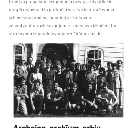
Društvo pospešuje in spodbuja razvoj arhivistike in
drugih dejavnosti s področja varstva in proučevanja
arhivskega gradiva, posebej s strokovno
znanstvenim-raziskovanjem, z izmenjavo izkušenj ter
strokovnim izpopolnjevanjem v širšem smislu.
Archeion, archīum, arhiv