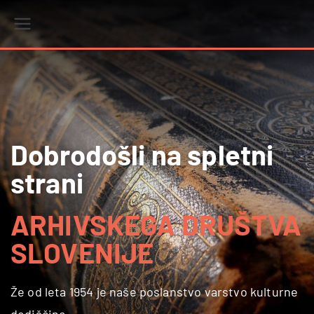
r
i
Dobrodošli na spletni
strani
ARHIVSKEGA DRUŠTVA
SLOVENIJE
Že od leta 1954 je naše poslanstvo varstvo kulturne