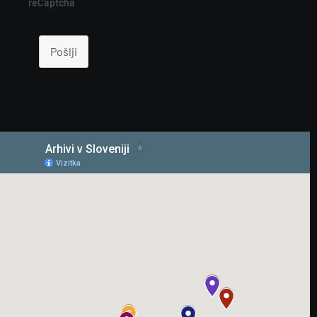
reCaptcha
Pošlji