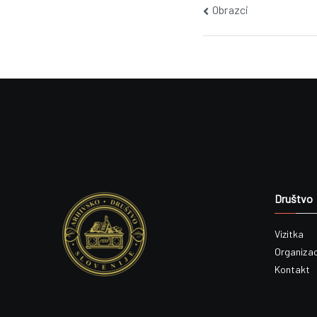
Post
Obrazci
navigation
Društvo
Vizitka
Organizac
Kontakt