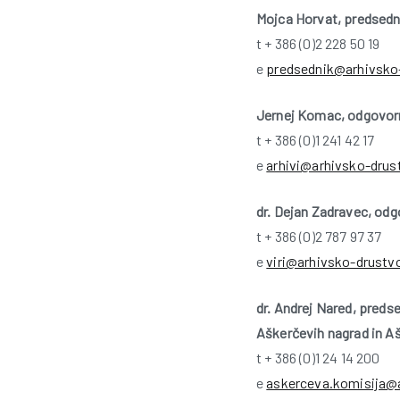
Mojca Horvat, predsedn
t + 386 (0)2 228 50 19
e
predsednik@arhivsko-
Jernej Komac, odgovorni
t + 386 (0)1 241 42 17
e
arhivi@arhivsko-drus
dr. Dejan Zadravec, odgo
t + 386 (0)2 787 97 37
e
viri@arhivsko-drustvo
dr. Andrej Nared, preds
Aškerčevih nagrad in Aš
t + 386 (0)1 24 14 200
e
askerceva.komisija@a