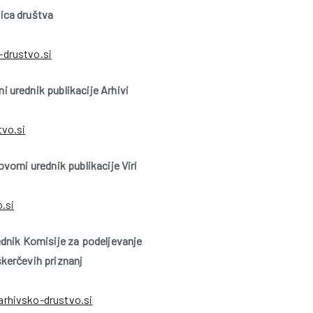
ica društva
drustvo.si
 urednik publikacije Arhivi
tvo.si
vorni urednik publikacije Viri
.si
ednik Komisije za podeljevanje
kerčevih priznanj
rhivsko-drustvo.si