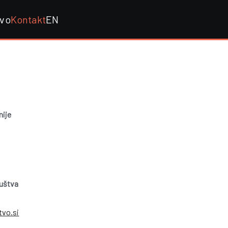
tvo
Kontakt
EN
nije
ruštva
tvo.si