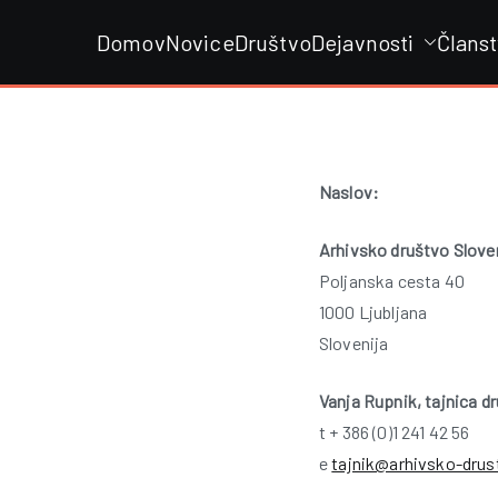
Skip
Domov
Novice
Društvo
Dejavnosti
Člans
to
content
Naslov:
Arhivsko društvo Slove
Poljanska cesta 40
1000 Ljubljana
Slovenija
Vanja Rupnik, tajnica d
t + 386 (0)1 241 42 56
e
tajnik@arhivsko-drus