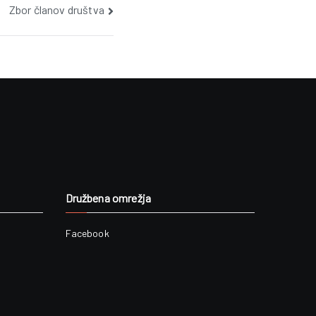
Zbor članov društva
Družbena omrežja
Facebook