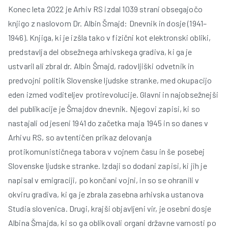
Konec leta 2022 je Arhiv RS izdal 1039 strani obsegajočo
knjigo z naslovom Dr. Albin Šmajd: Dnevnik in dosje (1941–
1946). Knjiga, ki je izšla tako v fizični kot elektronski obliki,
predstavlja del obsežnega arhivskega gradiva, ki ga je
ustvaril ali zbral dr. Albin Šmajd, radovljiški odvetnik in
predvojni politik Slovenske ljudske stranke, med okupacijo
eden izmed voditeljev protirevolucije. Glavni in najobsežnejši
del publikacije je Šmajdov dnevnik. Njegovi zapisi, ki so
nastajali od jeseni 1941 do začetka maja 1945 in so danes v
Arhivu RS, so avtentičen prikaz delovanja
protikomunističnega tabora v vojnem času in še posebej
Slovenske ljudske stranke. Izdaji so dodani zapisi, ki jih je
napisal v emigraciji, po končani vojni, in so se ohranili v
okviru gradiva, ki ga je zbrala zasebna arhivska ustanova
Studia slovenica. Drugi, krajši objavljeni vir, je osebni dosje
Albina Šmajda, ki so ga oblikovali organi državne varnosti po