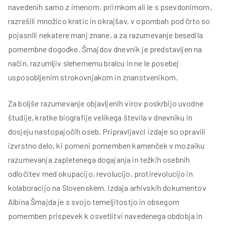
navedenih samo z imenom, priimkom ali le s psevdonimom,
razrešili množico kratic in okrajšav, v opombah pod črto so
pojasnili nekatere manj znane, a za razumevanje besedila
pomembne dogodke. Šmajdov dnevnik je predstavljen na
način, razumljiv slehernemu bralcu in ne le posebej
usposobljenim strokovnjakom in znanstvenikom.
Za boljše razumevanje objavljenih virov poskrbijo uvodne
študije, kratke biografije velikega števila v dnevniku in
dosjeju nastopajočih oseb. Pripravljavci izdaje so opravili
izvrstno delo, ki pomeni pomemben kamenček v mozaiku
razumevanja zapletenega dogajanja in težkih osebnih
odločitev med okupacijo, revolucijo, protirevolucijo in
kolaboracijo na Slovenskem. Izdaja arhivskih dokumentov
Albina Šmajda je s svojo temeljitostjo in obsegom
pomemben prispevek k osvetlitvi navedenega obdobja in