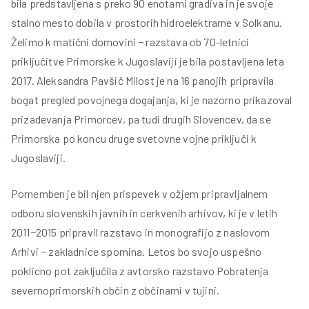
bila predstavljena s preko 90 enotami gradiva in je svoje
stalno mesto dobila v prostorih hidroelektrarne v Solkanu.
Želimo k matični domovini − razstava ob 70-letnici
priključitve Primorske k Jugoslaviji je bila postavljena leta
2017. Aleksandra Pavšič Milost je na 16 panojih pripravila
bogat pregled povojnega dogajanja, ki je nazorno prikazoval
prizadevanja Primorcev, pa tudi drugih Slovencev, da se
Primorska po koncu druge svetovne vojne priključi k
Jugoslaviji.
Pomemben je bil njen prispevek v ožjem pripravljalnem
odboru slovenskih javnih in cerkvenih arhivov, ki je v letih
2011−2015 pripravil razstavo in monografijo z naslovom
Arhivi − zakladnice spomina. Letos bo svojo uspešno
poklicno pot zaključila z avtorsko razstavo Pobratenja
severnoprimorskih občin z občinami v tujini.