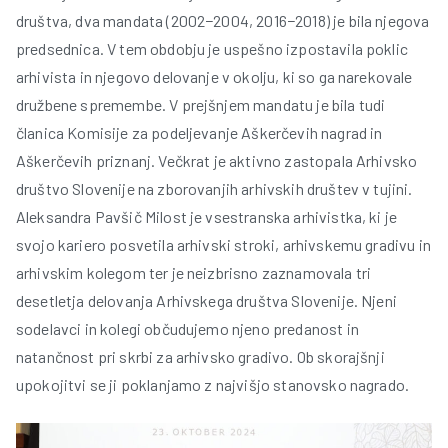
društva, dva mandata (2002−2004, 2016−2018) je bila njegova
predsednica. V tem obdobju je uspešno izpostavila poklic
arhivista in njegovo delovanje v okolju, ki so ga narekovale
družbene spremembe. V prejšnjem mandatu je bila tudi
članica Komisije za podeljevanje Aškerčevih nagrad in
Aškerčevih priznanj. Večkrat je aktivno zastopala Arhivsko
društvo Slovenije na zborovanjih arhivskih društev v tujini.
Aleksandra Pavšič Milost je vsestranska arhivistka, ki je
svojo kariero posvetila arhivski stroki, arhivskemu gradivu in
arhivskim kolegom ter je neizbrisno zaznamovala tri
desetletja delovanja Arhivskega društva Slovenije. Njeni
sodelavci in kolegi občudujemo njeno predanost in
natančnost pri skrbi za arhivsko gradivo. Ob skorajšnji
upokojitvi se ji poklanjamo z najvišjo stanovsko nagrado.