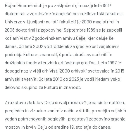
Bojan Himmelreich je po zaključeni gimnaziji leta 1987
diplomiral iz zgodovine in angleščine na Filozofski fakulteti
Univerze v Ljubljani; na isti fakulteti je 2000 magistriral in
2008 doktoriral iz zgodovine. Septembra 1989 se je zaposlil
kot arhivist v Zgodovinskem arhivu Celje, kjer deluje še
danes. Od leta 2002 vodi oddelek za gradivo ustvarjalcev s
področja kulture, znanosti, športa, društev, osebnih in
družinskih fondov ter zbirk arhivskega gradiva. Leta 1997 je
dosegel naziv višji arhivist, 2000 arhivski svetovalec in 2015
arhivski svetnik. Od leta 2010 do 2023 je vodil Medarhivsko
delovno skupino za kulturo in znanost.
Z razstavo Je bilo v Celju dovolj mostov? je na sistematičen,
pregleden in vizualno zanimiv način v štirih, po večjih celjskih
vodah poimenovanih poglavjih, predstavil zgodovino gradnje
mostov in brvi v Celju od sredine 19. stoletja do danes.