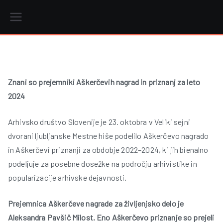
Skip
to
content
r
Znani so prejemniki Aškerčevih nagrad in priznanj za leto
2024
i
Arhivsko društvo Slovenije je 23. oktobra
v Veliki sejni
dvorani ljubljanske Mestne hiše podelilo Aškerčevo nagrado
in Aškerčevi priznanji za obdobje 2022–2024, ki jih bienalno
podeljuje za posebne dosežke na področju arhivistike in
popularizacije arhivske dejavnosti.
Prejemnica Aškerčeve nagrade za življenjsko delo je
Aleksandra Pavšič Milost. Eno Aškerčevo priznanje so prejeli