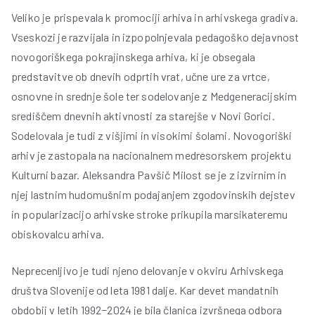
Veliko je prispevala k promociji arhiva in arhivskega gradiva.
Vseskozi je razvijala in izpopolnjevala pedagoško dejavnost
novogoriškega pokrajinskega arhiva, ki je obsegala
predstavitve ob dnevih odprtih vrat, učne ure za vrtce,
osnovne in srednje šole ter sodelovanje z Medgeneracijskim
središčem dnevnih aktivnosti za starejše v Novi Gorici.
Sodelovala je tudi z višjimi in visokimi šolami. Novogoriški
arhiv je zastopala na nacionalnem medresorskem projektu
Kulturni bazar. Aleksandra Pavšič Milost se je z izvirnim in
njej lastnim hudomušnim podajanjem zgodovinskih dejstev
in popularizacijo arhivske stroke prikupila marsikateremu
obiskovalcu arhiva.
Neprecenljivo je tudi njeno delovanje v okviru Arhivskega
društva Slovenije od leta 1981 dalje. Kar devet mandatnih
obdobij v letih 1992−2024 je bila članica izvršnega odbora