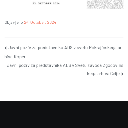
Objavljeno
24. October, 2024
Post
Javni poziv za predstavnika ADS v svetu Pokrajinskega ar
hiva Koper
navigation
Javni poziv za predstavnika ADS v Svetu zavoda Zgodovins
kega arhiva Celje