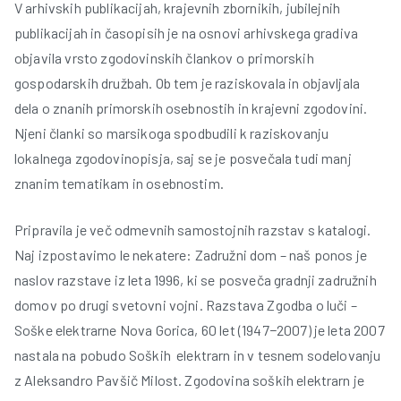
V arhivskih publikacijah, krajevnih zbornikih, jubilejnih
publikacijah in časopisih je na osnovi arhivskega gradiva
objavila vrsto zgodovinskih člankov o primorskih
gospodarskih družbah. Ob tem je raziskovala in objavljala
dela o znanih primorskih osebnostih in krajevni zgodovini.
Njeni članki so marsikoga spodbudili k raziskovanju
lokalnega zgodovinopisja, saj se je posvečala tudi manj
znanim tematikam in osebnostim.
Pripravila je več odmevnih samostojnih razstav s katalogi.
Naj izpostavimo le nekatere: Zadružni dom – naš ponos je
naslov razstave iz leta 1996, ki se posveča gradnji zadružnih
domov po drugi svetovni vojni. Razstava Zgodba o luči –
Soške elektrarne Nova Gorica, 60 let (1947−2007) je leta 2007
nastala na pobudo Soških elektrarn in v tesnem sodelovanju
z Aleksandro Pavšič Milost. Zgodovina soških elektrarn je