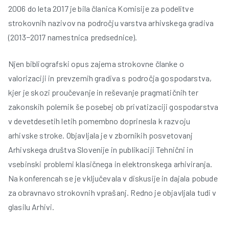
2006 do leta 2017 je bila članica Komisije za podelitve
strokovnih nazivov na področju varstva arhivskega gradiva
(2013−2017 namestnica predsednice).
Njen bibliografski opus zajema strokovne članke o
valorizaciji in prevzemih gradiva s področja gospodarstva,
kjer je skozi proučevanje in reševanje pragmatičnih ter
zakonskih polemik še posebej ob privatizaciji gospodarstva
v devetdesetih letih pomembno doprinesla k razvoju
arhivske stroke. Objavljala je v zbornikih posvetovanj
Arhivskega društva Slovenije in publikaciji Tehnični in
vsebinski problemi klasičnega in elektronskega arhiviranja.
Na konferencah se je vključevala v diskusije in dajala pobude
za obravnavo strokovnih vprašanj. Redno je objavljala tudi v
glasilu Arhivi.