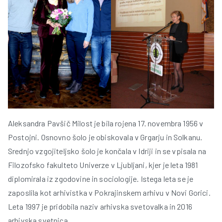
Aleksandra Pavšič Milost je bila rojena 17. novembra 1956 v
Postojni. Osnovno šolo je obiskovala v Grgarju in Solkanu.
Srednjo vzgojiteljsko šolo je končala v Idriji in se vpisala na
Filozofsko fakulteto Univerze v Ljubljani, kjer je leta 1981
diplomirala iz zgodovine in sociologije. Istega leta se je
zaposlila kot arhivistka v Pokrajinskem arhivu v Novi Gorici.
Leta 1997 je pridobila naziv arhivska svetovalka in 2016
arhivska svetnica.