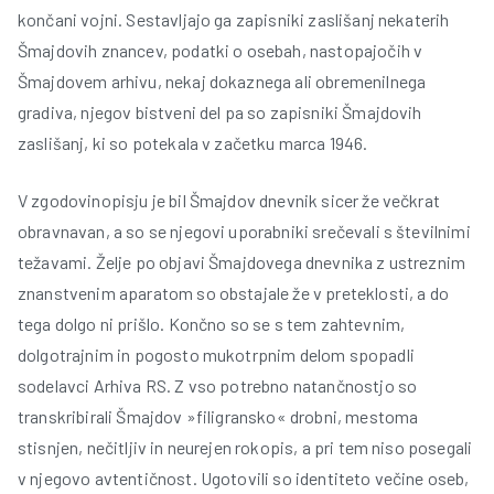
končani vojni. Sestavljajo ga zapisniki zaslišanj nekaterih
Šmajdovih znancev, podatki o osebah, nastopajočih v
Šmajdovem arhivu, nekaj dokaznega ali obremenilnega
gradiva, njegov bistveni del pa so zapisniki Šmajdovih
zaslišanj, ki so potekala v začetku marca 1946.
V zgodovinopisju je bil Šmajdov dnevnik sicer že večkrat
obravnavan, a so se njegovi uporabniki srečevali s številnimi
težavami. Želje po objavi Šmajdovega dnevnika z ustreznim
znanstvenim aparatom so obstajale že v preteklosti, a do
tega dolgo ni prišlo. Končno so se s tem zahtevnim,
dolgotrajnim in pogosto mukotrpnim delom spopadli
sodelavci Arhiva RS. Z vso potrebno natančnostjo so
transkribirali Šmajdov »filigransko« drobni, mestoma
stisnjen, nečitljiv in neurejen rokopis, a pri tem niso posegali
v njegovo avtentičnost. Ugotovili so identiteto večine oseb,