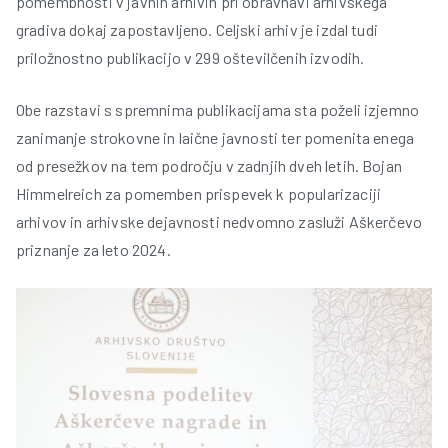
pomembnosti v javnih arhivih pri obravnavi arhivskega
gradiva dokaj zapostavljeno. Celjski arhiv je izdal tudi
priložnostno publikacijo v 299 oštevilčenih izvodih.
Obe razstavi s spremnima publikacijama sta poželi izjemno
zanimanje strokovne in laične javnosti ter pomenita enega
od presežkov na tem področju v zadnjih dveh letih. Bojan
Himmelreich za pomemben prispevek k popularizaciji
arhivov in arhivske dejavnosti nedvomno zasluži Aškerčevo
priznanje za leto 2024.