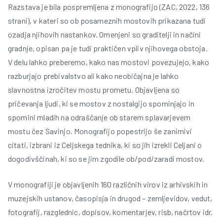
Razstava je bila pospremljena z monografijo (ZAC, 2022, 136
strani), v kateri so ob posameznih mostovih prikazana tudi
ozadja njihovih nastankov. Omenjeni so graditelji in načini
gradnje, opisan pa je tudi praktičen vpliv njihovega obstoja.
V delu lahko preberemo, kako nas mostovi povezujejo, kako
razburjajo prebivalstvo ali kako neobičajna je lahko
slavnostna izročitev mostu prometu. Objavljena so
pričevanja ljudi, ki se mostov z nostalgijo spominjajo in
spomini mladih na odraščanje ob starem splavarjevem
mostu čez Savinjo. Monografijo popestrijo še zanimivi
citati, izbrani iz Celjskega tednika, ki so jih izrekli Celjani o
dogodivščinah, ki so se jim zgodile ob/pod/zaradi mostov.
V monografiji je objavljenih 160 različnih virov iz arhivskih in
muzejskih ustanov, časopisja in drugod – zemljevidov, vedut,
fotografij, razglednic, dopisov, komentarjev, risb, načrtov idr.