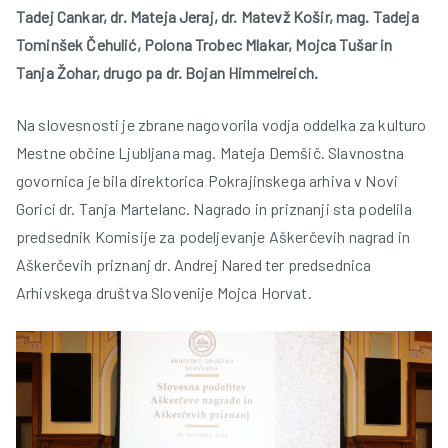
Tadej Cankar, dr. Mateja Jeraj, dr. Matevž Košir, mag. Tadeja
Tominšek Čehulić, Polona Trobec Mlakar, Mojca Tušar in
r
Tanja Žohar, drugo pa dr. Bojan Himmelreich.
Na slovesnosti je zbrane nagovorila vodja oddelka za kulturo
Mestne občine Ljubljana mag. Mateja Demšič. Slavnostna
govornica je bila direktorica Pokrajinskega arhiva v Novi
Gorici dr. Tanja Martelanc. Nagrado in priznanji sta podelila
t
predsednik Komisije za podeljevanje Aškerčevih nagrad in
Aškerčevih priznanj dr. Andrej Nared ter predsednica
Arhivskega društva Slovenije Mojca Horvat.
l