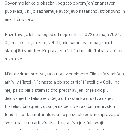
Govorimo lahko o obsežni, bogato opremljeni znanstveni
publikaciji, ki jo zaznamuje avtorjevo natančno, strokovno in
analitično delo.
Razstava je bila na ogled od septembra 2022 do maja 2024.
Ogledalo si jo je okrog 2700 ljudi, samo avtor pa je imel
skoraj 80 vodstev. Pripravljena je bila tudi digitalna različica
razstave.
Njegov drugi projekt, razstava z naslovom Filatelija v arhivih,
arhivi v filateliji, je nastala ob stoletnici filatelije v Celju, na
njej pa so bili sistematično predstavljeni trije sklopi:
delovanje filatelistov v Celju od nastanka društva dalje;
filatelistično gradivo, ki ga najdemo v različnih arhivskih
fondih; zbirka materialov, ki so jih izdale poštne uprave po
svetu na temo arhivistike. To gradivo je kljub svoji