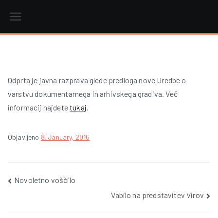
Skip
to
content
r
Odprta je javna razprava glede predloga nove Uredbe o
varstvu dokumentarnega in arhivskega gradiva. Več
i
informacij najdete
tukaj
.
Objavljeno
8. January, 2016
Post
Novoletno voščilo
Vabilo na predstavitev Virov
navigation