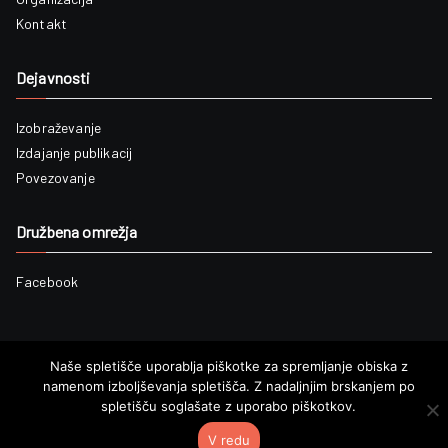
Kontakt
Dejavnosti
Izobraževanje
Izdajanje publikacij
Povezovanje
Družbena omrežja
i
Facebook
Naše spletišče uporablja piškotke za spremljanje obiska z
namenom izboljševanja spletišča. Z nadaljnjim brskanjem po
Avtorske pravice ©2019
Arhivsko društvo Slovenije
. Vse pravice
spletišču soglašate z uporabo piškotkov.
pridržane.
V redu