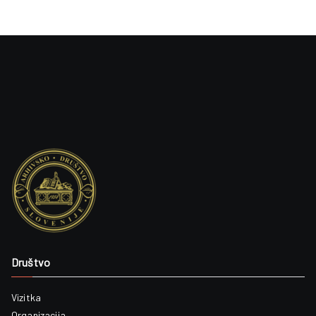
r
t
Društvo
Vizitka
l
Organizacija