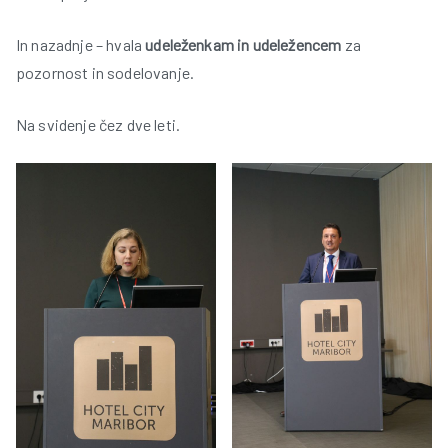
In nazadnje – hvala
udeleženkam in udeležencem
za
pozornost in sodelovanje.
Na svidenje čez dve leti.
i