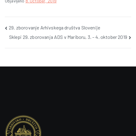
Objavljeno
8. October, 2019
Post
29. zborovanje Arhivskega društva Slovenije
Sklepi 29. zborovanja ADS v Mariboru, 3. – 4. oktober 2019
navigation