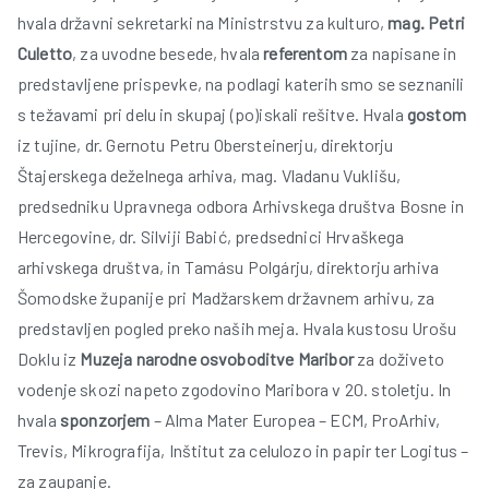
hvala državni sekretarki na Ministrstvu za kulturo,
mag. Petri
Culetto
, za uvodne besede, hvala
referentom
za napisane in
r
predstavljene prispevke, na podlagi katerih smo se seznanili
s težavami pri delu in skupaj (po)iskali rešitve. Hvala
gostom
iz tujine, dr. Gernotu Petru Obersteinerju, direktorju
Štajerskega deželnega arhiva, mag. Vladanu Vuklišu,
predsedniku Upravnega odbora Arhivskega društva Bosne in
Hercegovine, dr. Silviji Babić, predsednici Hrvaškega
t
arhivskega društva, in Tamásu Polgárju, direktorju arhiva
Šomodske županije pri Madžarskem državnem arhivu, za
predstavljen pogled preko naših meja. Hvala kustosu Urošu
Doklu iz
Muzeja narodne osvoboditve Maribor
za doživeto
vodenje skozi napeto zgodovino Maribora v 20. stoletju. In
hvala
sponzorjem
– Alma Mater Europea – ECM, ProArhiv,
Trevis, Mikrografija, Inštitut za celulozo in papir ter Logitus –
l
za zaupanje.