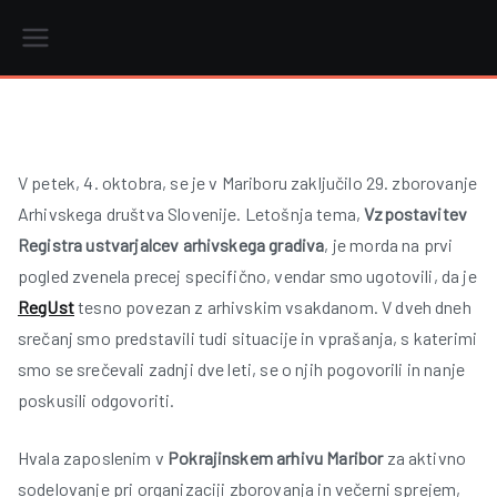
Skip
to
content
r
V petek, 4. oktobra, se je v Mariboru zaključilo 29. zborovanje
Arhivskega društva Slovenije. Letošnja tema,
Vzpostavitev
i
Registra ustvarjalcev arhivskega gradiva
, je morda na prvi
pogled zvenela precej specifično, vendar smo ugotovili, da je
RegUst
tesno povezan z arhivskim vsakdanom. V dveh dneh
srečanj smo predstavili tudi situacije in vprašanja, s katerimi
smo se srečevali zadnji dve leti, se o njih pogovorili in nanje
poskusili odgovoriti.
Hvala zaposlenim v
Pokrajinskem arhivu Maribor
za aktivno
sodelovanje pri organizaciji zborovanja in večerni sprejem,