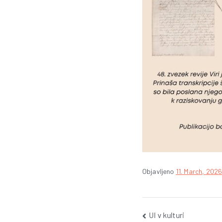
Objavljeno
11. March, 202
Post
UI v kulturi