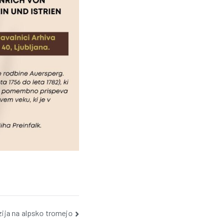
d
r
u
š
t
v
o
S
ija na alpsko tromejo