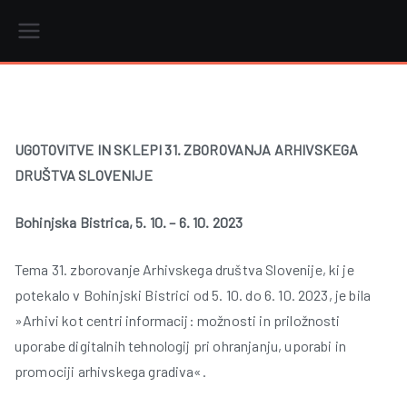
Skip
to
content
r
UGOTOVITVE IN SKLEPI 31. ZBOROVANJA ARHIVSKEGA
DRUŠTVA SLOVENIJE
i
Bohinjska Bistrica, 5. 10. – 6. 10. 2023
Tema 31. zborovanje Arhivskega društva Slovenije, ki je
potekalo v Bohinjski Bistrici od 5. 10. do 6. 10. 2023, je bila
»Arhivi kot centri informacij: možnosti in priložnosti
uporabe digitalnih tehnologij pri ohranjanju, uporabi in
promociji arhivskega gradiva«.