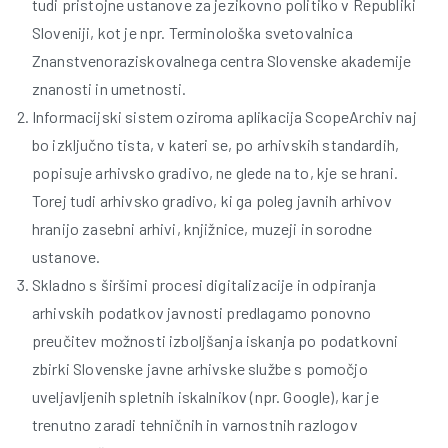
tudi pristojne ustanove za jezikovno politiko v Republiki
Sloveniji, kot je npr. Terminološka svetovalnica
Znanstvenoraziskovalnega centra Slovenske akademije
znanosti in umetnosti.
Informacijski sistem oziroma aplikacija ScopeArchiv naj
bo izključno tista, v kateri se, po arhivskih standardih,
popisuje arhivsko gradivo, ne glede na to, kje se hrani.
Torej tudi arhivsko gradivo, ki ga poleg javnih arhivov
hranijo zasebni arhivi, knjižnice, muzeji in sorodne
i
ustanove.
Skladno s širšimi procesi digitalizacije in odpiranja
arhivskih podatkov javnosti predlagamo ponovno
preučitev možnosti izboljšanja iskanja po podatkovni
zbirki Slovenske javne arhivske službe s pomočjo
uveljavljenih spletnih iskalnikov (npr. Google), kar je
trenutno zaradi tehničnih in varnostnih razlogov