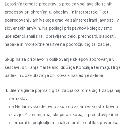
Letošnja tema je predstavila pregled vpeljave digitalnih
procesov pri ohranjanju, obdelavi in interpretaciji kot
r
posredovanju arhivskega gradiva zainteresirani javnosti, v
slovenskih arhivih. Na podlagi prispevkov kolegov smo
udeleženci analizirali opravljeno delo, prednosti, slabosti,
napake in morebitne rešitve na področju digitalizacije.
Skupina za pripravo in oblikovanje sklepov zborovanja v
t
sestavi: dr. Tanja Martelanc, dr. Žiga Koncilija ter mag. Mitja
Sadek in Jože Glavič je oblikovala naslednje sklepe:
Dilema glede pojma digitalizacija oziroma digitizacija naj
se naslovi
na Medarhivsko delovno skupino za arhivsko strokovno
izrazje. Za mnenje naj skupina, skupaj s predstavljenimi
dilemami in poglobljeno analizo problematike, povpraša
l