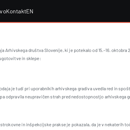
tvo
Kontakt
EN
ja Arhivskega društva Slovenije, ki je potekalo od 15.–16. oktobra 
gotovitve in sklepe:
aja je tudi pri uporabnikih arhivskega gradiva uvedla red in spoš
 pa odpravila neupravičen strah pred nedostopnostjo arhivskega g
iz strokovne in inšpekcijske prakse je pokazala, da je v nekaterih 