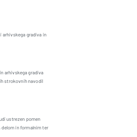
l
o
v
 arhivskega gradiva in
e
n
 in arhivskega gradiva
ij
ih strokovnih navodil
e
 tudi ustrezen pomen
 delom in formalnim ter