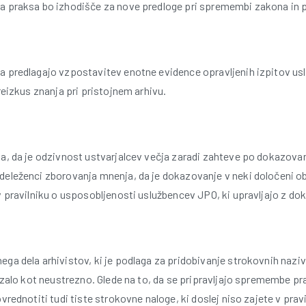
a praksa bo izhodišče za nove predloge pri spremembi zakona in
a predlagajo vzpostavitev enotne evidence opravljenih izpitov u
reizkus znanja pri pristojnem arhivu.
la, da je odzivnost ustvarjalcev večja zaradi zahteve po dokazova
eleženci zborovanja mnenja, da je dokazovanje v neki določeni obl
 v pravilniku o usposobljenosti uslužbencev JPO, ki upravljajo z 
ga dela arhivistov, ki je podlaga za pridobivanje strokovnih nazi
kazalo kot neustrezno. Glede na to, da se pripravljajo spremembe pr
vrednotiti tudi tiste strokovne naloge, ki doslej niso zajete v prav