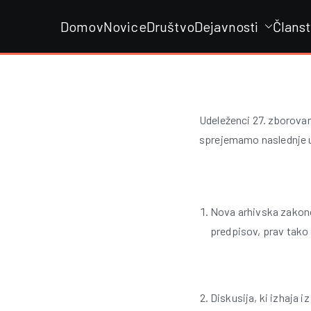
Skip
Domov
Novice
Društvo
Dejavnosti
Člans
to
content
Udeleženci 27. zborovan
sprejemamo naslednje u
Nova arhivska zakonod
predpisov, prav tako
Diskusija, ki izhaja 