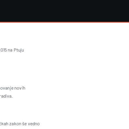
A
r
h
2015 na Ptuju
i
v
tovanje novih
s
radiva.
k
o
točkah zakon še vedno