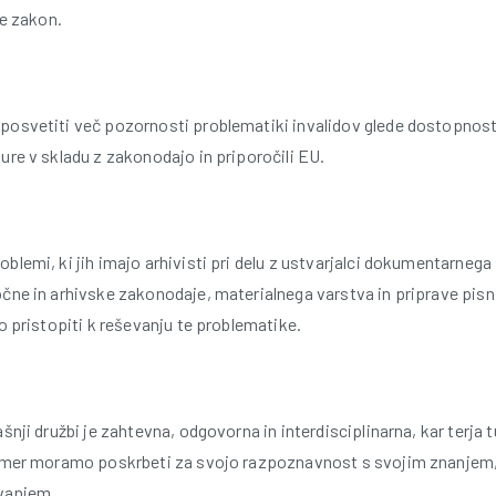
je zakon.
posvetiti več pozornosti problematiki invalidov glede dostopnosti
ure v skladu z zakonodajo in priporočili EU.
blemi, ki jih imajo arhivisti pri delu z ustvarjalci dokumentarnega
čne in arhivske zakonodaje, materialnega varstva in priprave pisn
bo pristopiti k reševanju te problematike.
ašnji družbi je zahtevna, odgovorna in interdisciplinarna, kar terja
čemer moramo poskrbeti za svojo razpoznavnost s svojim znanjem,
vanjem.