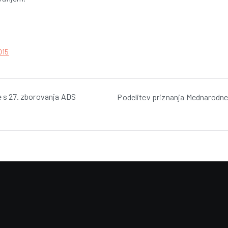
015
je s 27. zborovanja ADS
Podelitev priznanja Mednarodnem