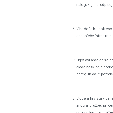
nalog, ki jih predpisu
V bodoče bo potrebo 
obstoječe infrastrukt
Ugotavljamo da so pro
glede neskladja podro
pereči in da je potre
Vloga arhivista v dan
znotraj družbe, pri 
dopolnilnim izobraže