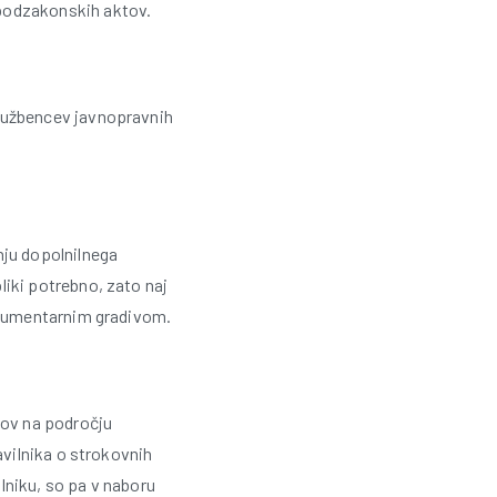
 podzakonskih aktov.
d
r
službencev javnopravnih
u
š
t
nju dopolnilnega
iki potrebno, zato naj
v
dokumentarnim gradivom.
o
vov na področju
S
avilnika o strokovnih
ilniku, so pa v naboru