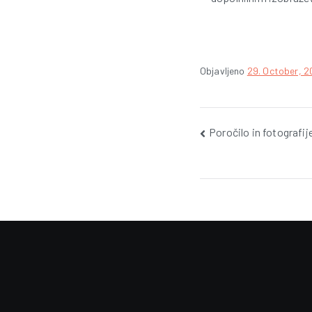
Objavljeno
29. October, 2
Post
Poročilo in fotografi
navigation