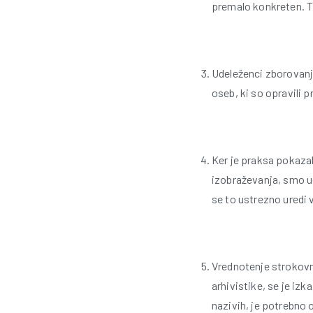
premalo konkreten. T
Udeleženci zborovanj
oseb, ki so opravili p
Ker je praksa pokaza
izobraževanja, smo ud
se to ustrezno uredi
Vrednotenje strokovne
arhivistike, se je iz
nazivih, je potrebno o