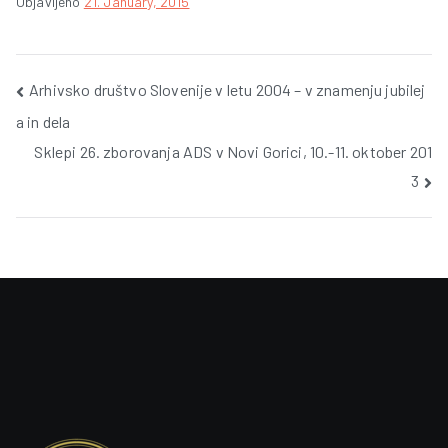
Objavljeno
21. January, 2015
Post
Arhivsko društvo Slovenije v letu 2004 – v znamenju jubilej
a in dela
navigation
Sklepi 26. zborovanja ADS v Novi Gorici, 10.-11. oktober 201
3