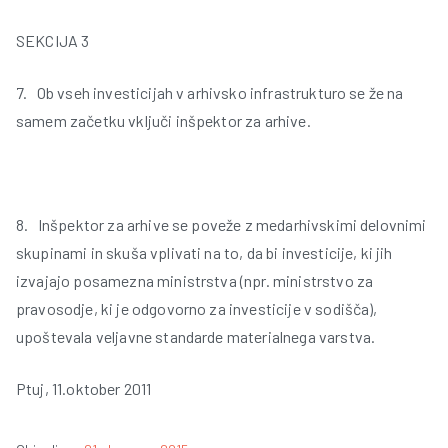
SEKCIJA 3
7. Ob vseh investicijah v arhivsko infrastrukturo se že na
samem začetku vključi inšpektor za arhive.
8. Inšpektor za arhive se poveže z medarhivskimi delovnimi
skupinami in skuša vplivati na to, da bi investicije, ki jih
izvajajo posamezna ministrstva (npr. ministrstvo za
pravosodje, ki je odgovorno za investicije v sodišča),
upoštevala veljavne standarde materialnega varstva.
Ptuj, 11.oktober 2011