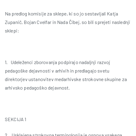
Na predlog komisije za sklepe, ki so jo sestavljali Katja
r
Zupanič, Bojan Cvelfar in Nada Čibej, so bili sprejeti naslednji
sklepi:
1. Udeleženci zborovanja podpirajo nadaljnji razvoj
t
pedagoške dejavnosti v arhivih in predlagajo svetu
direktorjev ustanovitev medarhivske strokovne skupine za
arhivsko pedagoško dejavnost.
SEKCIJA 1
l
2. Usklajena strokovna terminologija je osnova vsakega