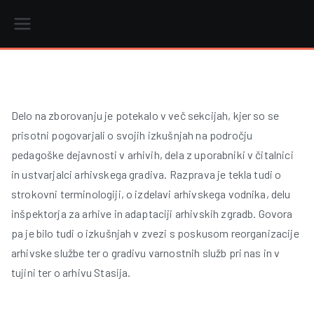
Skip
to
content
r
Delo na zborovanju je potekalo v več sekcijah, kjer so se
prisotni pogovarjali o svojih izkušnjah na področju
i
pedagoške dejavnosti v arhivih, dela z uporabniki v čitalnici
in ustvarjalci arhivskega gradiva. Razprava je tekla tudi o
strokovni terminologiji, o izdelavi arhivskega vodnika, delu
inšpektorja za arhive in adaptaciji arhivskih zgradb. Govora
pa je bilo tudi o izkušnjah v zvezi s poskusom reorganizacije
arhivske službe ter o gradivu varnostnih služb pri nas in v
tujini ter o arhivu Stasija.