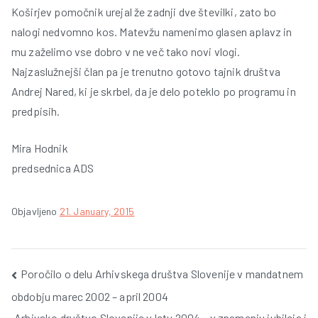
Koširjev pomočnik urejal že zadnji dve številki, zato bo
nalogi nedvomno kos. Matevžu namenimo glasen aplavz in
mu zaželimo vse dobro v ne več tako novi vlogi.
Najzaslužnejši član pa je trenutno gotovo tajnik društva
Andrej Nared, ki je skrbel, da je delo poteklo po programu in
predpisih.
Mira Hodnik
predsednica ADS
Objavljeno
21. January, 2015
Post
Poročilo o delu Arhivskega društva Slovenije v mandatnem
obdobju marec 2002 – april 2004
navigation
Arhivsko društvo Slovenije v letu 2004 – v znamenju jubileja i