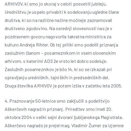
ARHIVOV, ki smo jo skoraj v celoti posvetili jubileju.
Uredništvu je uspelo privabiti k sodelovanju ugledne člane
društva, ki so na različne načine močneje zaznamovali
društveno zgodovino. Na osrednji slovesnosti nas je v
pozdravnem govoru nagovorila takratna ministrica za
kulturo Andreja Rihter. Ob tej priliki smo podelili priznanja
zaslužnim članom – posameznikom in vsem slovenskim
arhivom, s katerimi ADS že vrsto let dobro sodeluje.
Zaslužnih posameznikov je bilo 14, ki so se izkazali pri
i
opravljanju uredniških, tajniških in predsedniških del.
Druga številka ARHIVOV je potem izšla v začetku leta 2005.
4. Praznovanje 50-letnice smo zaključili s podelitvijo
Aškerčevih nagrad in priznanj. Prireditev smo imeli 20.
oktobra 2004 v veliki sejni dvorani ljubljanskega Magistrata.
Aškerčevo nagrado je prejel mag. Vladimir Žumer za izjemne