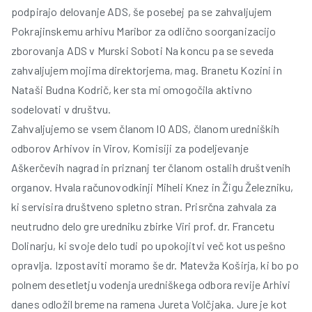
podpirajo delovanje ADS, še posebej pa se zahvaljujem
Pokrajinskemu arhivu Maribor za odlično soorganizacijo
zborovanja ADS v Murski Soboti Na koncu pa se seveda
zahvaljujem mojima direktorjema, mag. Branetu Kozini in
Nataši Budna Kodrič, ker sta mi omogočila aktivno
sodelovati v društvu.
Zahvaljujemo se vsem članom IO ADS, članom uredniških
odborov Arhivov in Virov, Komisiji za podeljevanje
Aškerčevih nagrad in priznanj ter članom ostalih društvenih
organov. Hvala računovodkinji Miheli Knez in Žigu Železniku,
ki servisira društveno spletno stran. Prisrčna zahvala za
neutrudno delo gre uredniku zbirke Viri prof. dr. Francetu
Dolinarju, ki svoje delo tudi po upokojitvi več kot uspešno
opravlja. Izpostaviti moramo še dr. Matevža Koširja, ki bo po
polnem desetletju vodenja uredniškega odbora revije Arhivi
danes odložil breme na ramena Jureta Volčjaka. Jure je kot