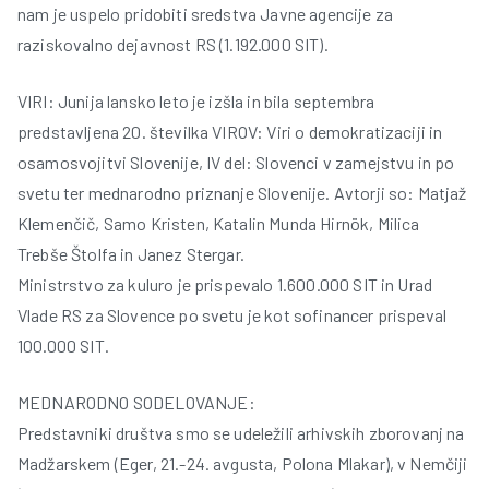
nam je uspelo pridobiti sredstva Javne agencije za
raziskovalno dejavnost RS (1.192.000 SIT).
VIRI: Junija lansko leto je izšla in bila septembra
predstavljena 20. številka VIROV: Viri o demokratizaciji in
osamosvojitvi Slovenije, IV del: Slovenci v zamejstvu in po
svetu ter mednarodno priznanje Slovenije. Avtorji so: Matjaž
Klemenčič, Samo Kristen, Katalin Munda Hirnök, Milica
Trebše Štolfa in Janez Stergar.
Ministrstvo za kuluro je prispevalo 1.600.000 SIT in Urad
Vlade RS za Slovence po svetu je kot sofinancer prispeval
100.000 SIT.
MEDNARODNO SODELOVANJE:
Predstavniki društva smo se udeležili arhivskih zborovanj na
Madžarskem (Eger, 21.-24. avgusta, Polona Mlakar), v Nemčiji