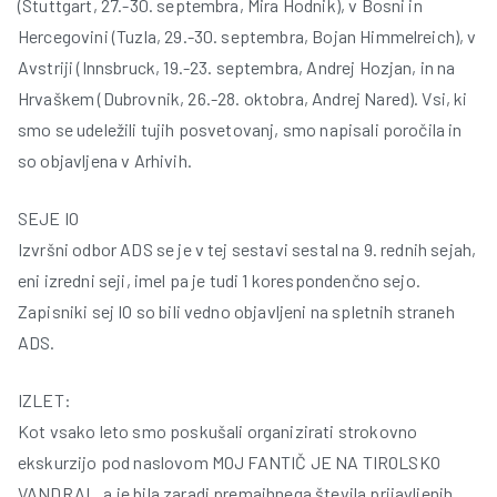
(Stuttgart, 27.-30. septembra, Mira Hodnik), v Bosni in
Hercegovini (Tuzla, 29.-30. septembra, Bojan Himmelreich), v
Avstriji (Innsbruck, 19.-23. septembra, Andrej Hozjan, in na
Hrvaškem (Dubrovnik, 26.-28. oktobra, Andrej Nared). Vsi, ki
smo se udeležili tujih posvetovanj, smo napisali poročila in
so objavljena v Arhivih.
SEJE IO
Izvršni odbor ADS se je v tej sestavi sestal na 9. rednih sejah,
eni izredni seji, imel pa je tudi 1 korespondenčno sejo.
Zapisniki sej IO so bili vedno objavljeni na spletnih straneh
ADS.
IZLET:
Kot vsako leto smo poskušali organizirati strokovno
ekskurzijo pod naslovom MOJ FANTIČ JE NA TIROLSKO
VANDRAL, a je bila zaradi premajhnega števila prijavljenih