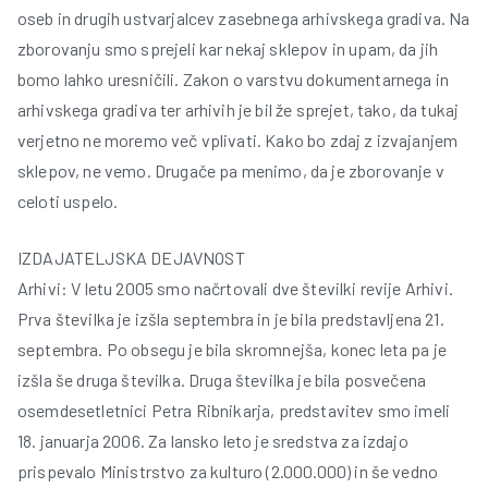
oseb in drugih ustvarjalcev zasebnega arhivskega gradiva. Na
zborovanju smo sprejeli kar nekaj sklepov in upam, da jih
bomo lahko uresničili. Zakon o varstvu dokumentarnega in
arhivskega gradiva ter arhivih je bil že sprejet, tako, da tukaj
verjetno ne moremo več vplivati. Kako bo zdaj z izvajanjem
sklepov, ne vemo. Drugače pa menimo, da je zborovanje v
celoti uspelo.
IZDAJATELJSKA DEJAVNOST
Arhivi: V letu 2005 smo načrtovali dve številki revije Arhivi.
Prva številka je izšla septembra in je bila predstavljena 21.
septembra. Po obsegu je bila skromnejša, konec leta pa je
izšla še druga številka. Druga številka je bila posvečena
osemdesetletnici Petra Ribnikarja, predstavitev smo imeli
18. januarja 2006. Za lansko leto je sredstva za izdajo
prispevalo Ministrstvo za kulturo (2.000.000) in še vedno