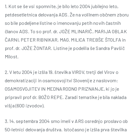
1. Kot se še vsi spomnite, je bilo leto 2004 jubilejno leto,
petdesetletnica delovanja ADS. Že na volilnem občnem zboru
r
so bile podeljene listine o imenovanju petih novih častnih
članov ADS. To so prof. dr. JOŽE MLINARIČ, MARIJA OBLAK
ČARNI, PETER RIBNIKAR, MAG. MILICA TREBŠE ŠTOLFA in
prof. dr. JOŽE ŽONTAR. Listine je podelila še Sandra Pavšič
Milost.
t
2. V letu 2004 je izšla 19. številka VIROV, tretji del Virov o
demokratizaciji in osamosvojitvi Slovenije z naslovom:
OSAMOSVOJITEV IN MEDNARODNO PRIZNANJE, ki jo je
pripravil prof dr. BOŽO REPE. Zaradi tematike je bila naklada
višja (600 izvodov).
3. 14. septembra 2004 smo imeli v ARS osrednjo proslavo ob
l
50-letnici delovanja društva. Istočasno je izšla prva številka