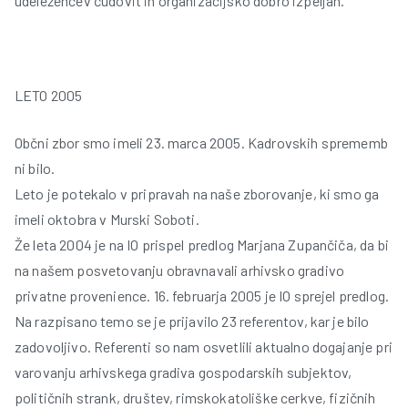
udeležencev čudovit in organizacijsko dobro izpeljan.
LETO 2005
Občni zbor smo imeli 23. marca 2005. Kadrovskih sprememb
ni bilo.
Leto je potekalo v pripravah na naše zborovanje, ki smo ga
imeli oktobra v Murski Soboti.
Že leta 2004 je na IO prispel predlog Marjana Zupančiča, da bi
na našem posvetovanju obravnavali arhivsko gradivo
privatne provenience. 16. februarja 2005 je IO sprejel predlog.
Na razpisano temo se je prijavilo 23 referentov, kar je bilo
zadovoljivo. Referenti so nam osvetlili aktualno dogajanje pri
varovanju arhivskega gradiva gospodarskih subjektov,
političnih strank, društev, rimskokatoliške cerkve, fizičnih