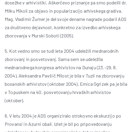
dosežke v arhivistiki, Aškerčevo priznanje pa smo podelili dr.
Milku Mikoli za objavo in popularizacijo arhivskega gradiva.
Mag. Vladimir Žumer je del svoje denarne nagrade podaril ADS
za društveno dejavnost, konkretno za izvedbo arhivskega
zborovanja v Murski Soboti (2005).
5. Kot vedno smo se tudi leta 2004 udeležili mednarodnih
zborovanj in posvetovanj. Sama sem se udeležila
mednarodnega kongresa arhivistov na Dunaju (23.–29. 8.
2004), Aleksandra Pavšič Milost je bila v Tuzli na zborovanju
bosanskih arhivistov (oktober 2004), Emica Ogrizek pa je bila
v Topuskem na 40. posvetovanju hrvaških arhivistov
(oktober).
6. V letu 2004 je ADS organiziralo strokovno ekskurzijo po
Provansi in Azurni obali. Izlet je bil po pripovedovanju