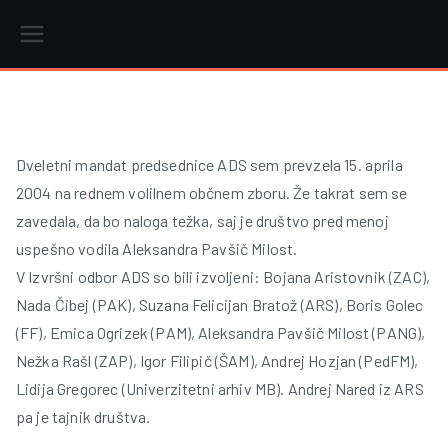
Skip
to
content
r
Dveletni mandat predsednice ADS sem prevzela 15. aprila
2004 na rednem volilnem občnem zboru. Že takrat sem se
i
zavedala, da bo naloga težka, saj je društvo pred menoj
uspešno vodila Aleksandra Pavšič Milost.
V Izvršni odbor ADS so bili izvoljeni: Bojana Aristovnik (ZAC),
Nada Čibej (PAK), Suzana Felicijan Bratož (ARS), Boris Golec
(FF), Emica Ogrizek (PAM), Aleksandra Pavšič Milost (PANG),
Nežka Rašl (ZAP), Igor Filipič (ŠAM), Andrej Hozjan (PedFM),
Lidija Gregorec (Univerzitetni arhiv MB). Andrej Nared iz ARS
pa je tajnik društva.