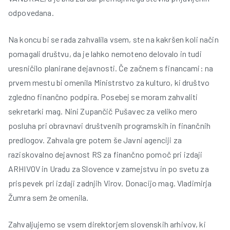
odpovedana.
Na koncu bi se rada zahvalila vsem, ste na kakršen koli način
pomagali društvu, da je lahko nemoteno delovalo in tudi
uresničilo planirane dejavnosti. Če začnem s financami: na
prvem mestu bi omenila Ministrstvo za kulturo, ki društvo
zgledno finančno podpira. Posebej se moram zahvaliti
sekretarki mag. Nini Zupančič Pušavec za veliko mero
posluha pri obravnavi društvenih programskih in finančnih
predlogov. Zahvala gre potem še Javni agenciji za
raziskovalno dejavnost RS za finančno pomoč pri izdaji
ARHIVOV in Uradu za Slovence v zamejstvu in po svetu za
prispevek pri izdaji zadnjih Virov. Donacijo mag. Vladimirja
Žumra sem že omenila.
Zahvaljujemo se vsem direktorjem slovenskih arhivov, ki