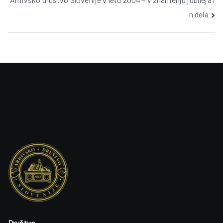
n dela
Društvo