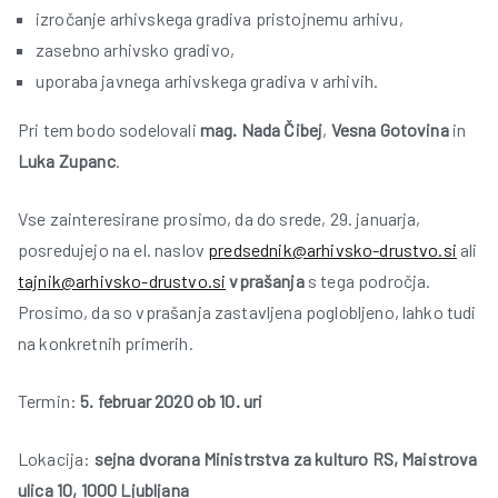
izročanje arhivskega gradiva pristojnemu arhivu,
zasebno arhivsko gradivo,
r
uporaba javnega arhivskega gradiva v arhivih.
Pri tem bodo sodelovali
mag. Nada Čibej
,
Vesna Gotovina
in
Luka Zupanc
.
Vse zainteresirane prosimo, da do srede, 29. januarja,
t
posredujejo na el. naslov
predsednik@arhivsko-drustvo.si
ali
tajnik@arhivsko-drustvo.si
vprašanja
s tega področja.
Prosimo, da so vprašanja zastavljena poglobljeno, lahko tudi
na konkretnih primerih.
Termin:
5. februar 2020 ob 10. uri
Lokacija:
sejna dvorana Ministrstva za kulturo RS, Maistrova
l
ulica 10, 1000 Ljubljana