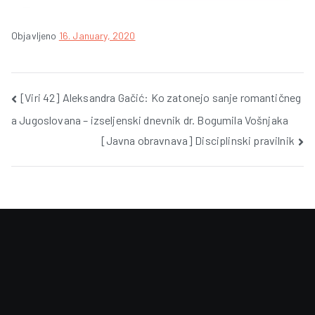
Objavljeno
16. January, 2020
Post
[Viri 42] Aleksandra Gačić: Ko zatonejo sanje romantičneg
a Jugoslovana – izseljenski dnevnik dr. Bogumila Vošnjaka
navigation
[Javna obravnava] Disciplinski pravilnik