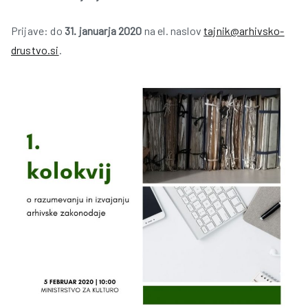
Prijave:
do
31. januarja 2020
na el. naslov
tajnik@arhivsko-
drustvo.si
.
i