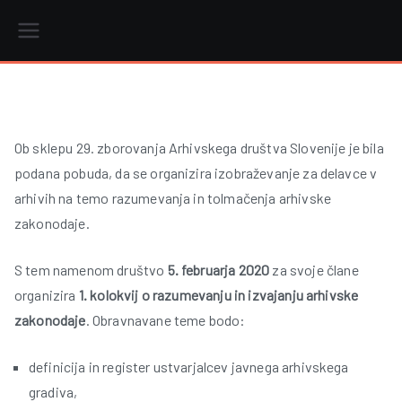
Skip
to
content
r
Ob sklepu 29. zborovanja Arhivskega društva Slovenije je bila
podana pobuda, da se organizira izobraževanje za delavce v
i
arhivih na temo razumevanja in tolmačenja arhivske
zakonodaje.
S tem namenom društvo
5. februarja 2020
za svoje člane
organizira
1. kolokvij o razumevanju in izvajanju arhivske
zakonodaje
. Obravnavane teme bodo:
definicija in register ustvarjalcev javnega arhivskega
gradiva,