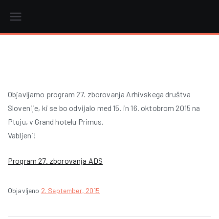
Skip
to
content
r
Objavljamo program 27. zborovanja Arhivskega društva
i
Slovenije, ki se bo odvijalo med 15. in 16. oktobrom 2015 na
Ptuju, v Grand hotelu Primus.
Vabljeni!
Program 27. zborovanja ADS
Objavljeno
2. September, 2015