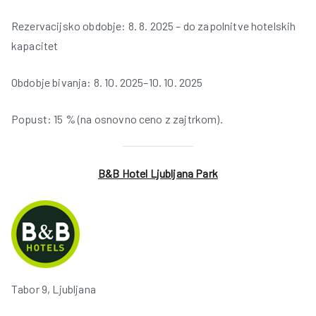
Rezervacijsko obdobje: 8. 8. 2025 – do zapolnitve hotelskih
kapacitet
Obdobje bivanja: 8. 10. 2025–10. 10. 2025
Popust: 15 % (na osnovno ceno z zajtrkom).
i
B&B Hotel Ljubljana Park
Tabor 9, Ljubljana