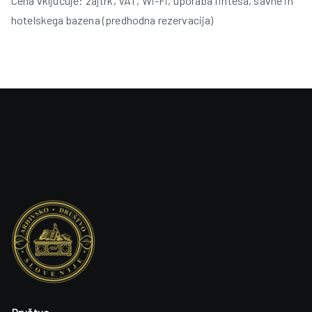
Cena vključuje: zajtrk, VAT, Wi-Fi, uporaba fintesa, savne in
hotelskega bazena (predhodna rezervacija)