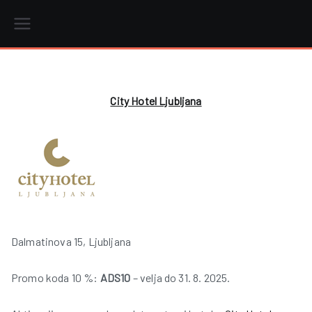
Skip
to
content
r
City Hotel Ljubljana
i
Dalmatinova 15, Ljubljana
Promo koda 10 %:
ADS10
– velja do 31. 8. 2025.