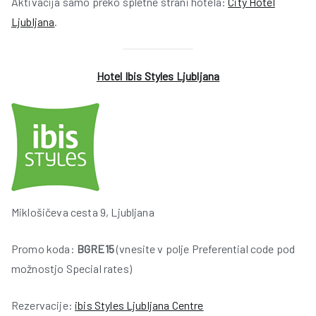
Aktivacija samo preko spletne strani hotela:
City Hotel
Ljubljana
.
r
Hotel Ibis Styles Ljubljana
t
Miklošičeva cesta 9, Ljubljana
Promo koda:
BGRE15
(vnesite v polje Preferential code pod
možnostjo Special rates)
l
Rezervacije:
ibis Styles Ljubljana Centre